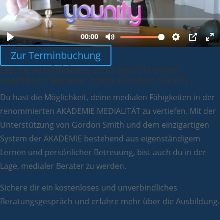
Zur Terminbuchung
Deine Ausbildung zum zertifizierten
medialen Berater nach Gordon Smith
Du hast die Möglichkeit, deine medialen Fähigkeiten in der
renommierten AKADEMIE MEDIALITÄT zu vertiefen. Mit der
Unterstützung von
Gordon Smith
und dem einzigartigen
System der
AKADEMIE
bestehend aus eigenständigem
Lernen und persönlicher Betreuung, bist auch du in der
Lage, medialer Berater zu werden.
Sichere dir ein kostenloses und unverbindliches
Beratungsgespräch und erfahre mehr über die Ausbildung.