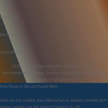
Tag(e)
:
Stunde(n)
:
Minute(n)
:
Sekunde(n)
Erfahre einmalig exklusives Wissen vom wohl
berühmtesten Medium Gordon Smith und entfalte deine
heilenden
Fähigkeiten.
Eine Reise in die spirituelle Welt.
Hast du das Gefühl, dass Menschen in deinem Umfeld dich
immer wieder um Rat bitten? Erhältst du oft