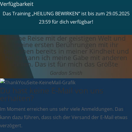
Verfügbarkeit
Das Training „HEILUNG BEWIRKEN“ ist bis zum 29.05.2025
23:59 für dich verfügbar!
Meine Reise mit der geistigen Welt und
meine ersten Berührungen mit ihr
begannen bereits in meiner Kindheit und
heute kann ich meine Gabe mit anderen
teilen. Das ist für mich das Größte
Gordon Smith
Du hast keine E-Mail von uns
erhalten?
Im Moment erreichen uns sehr viele Anmeldungen. Das
kann dazu führen, dass sich der Versand der E-Mail etwas
verzögert.