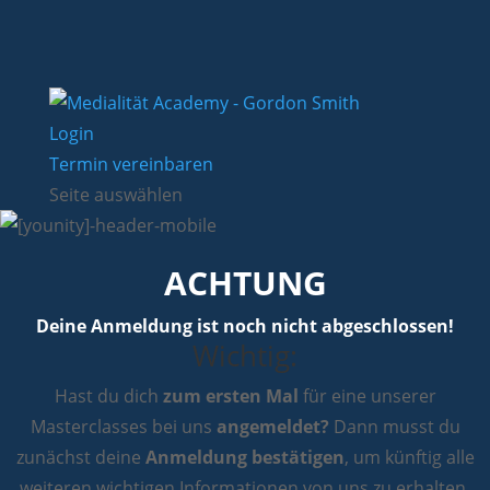
Login
Termin vereinbaren
Seite auswählen
ACHTUNG
Deine Anmeldung ist noch nicht abgeschlossen!
Wichtig:
Hast du dich
zum ersten Mal
für eine unserer
Masterclasses bei uns
angemeldet?
Dann musst du
zunächst deine
Anmeldung bestätigen
, um künftig alle
weiteren wichtigen Informationen von uns zu erhalten.